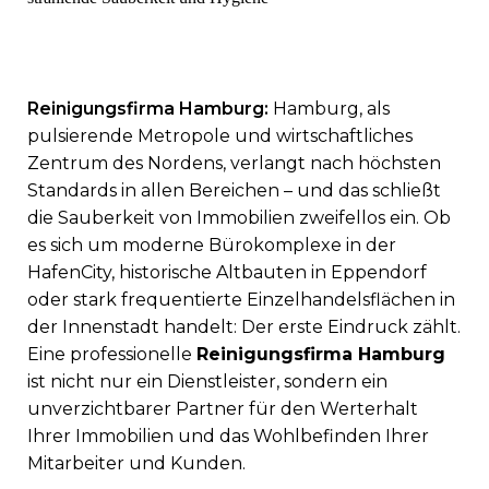
Kontakt
0176 775
51413
info@hanse-
gebaeudereinigung.de
Impressum
Reinigungsfirma Hamburg:
Hamburg, als
pulsierende Metropole und wirtschaftliches
Zentrum des Nordens, verlangt nach höchsten
Standards in allen Bereichen – und das schließt
Datenschutzerklärung
die Sauberkeit von Immobilien zweifellos ein. Ob
es sich um moderne Bürokomplexe in der
HafenCity, historische Altbauten in Eppendorf
oder stark frequentierte Einzelhandelsflächen in
0176 775
der Innenstadt handelt: Der erste Eindruck zählt.
51413
Eine professionelle
Reinigungsfirma Hamburg
info@hanse-
ist nicht nur ein Dienstleister, sondern ein
gebaeudereinigung.de
unverzichtbarer Partner für den Werterhalt
Ihrer Immobilien und das Wohlbefinden Ihrer
Mitarbeiter und Kunden.