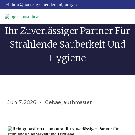
info@hanse-gebaeudereinigung.de
Reinigungsfirma Hamburg:
Ihr Zuverlässiger Partner Für
Büro &
Strahlende Sauberkeit Und
Gewerbe
Startseite
Hygiene
Wohn- &
Gemeinschaftsflächen
Über
uns
Spezial- &
Sonderreinigungen
Juni 7, 2026
Gebae_authmaster
Leistungen
Glas &
Außenflächen